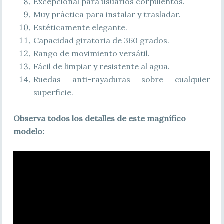
Excepcional para usuarios corpulentos.
Muy práctica para instalar y trasladar.
Estéticamente elegante.
Capacidad giratoria de 360 grados.
Rango de movimiento versátil.
Fácil de limpiar y resistente al agua.
Ruedas anti-rayaduras sobre cualquier
superficie.
Observa todos los detalles de este magnífico
modelo: