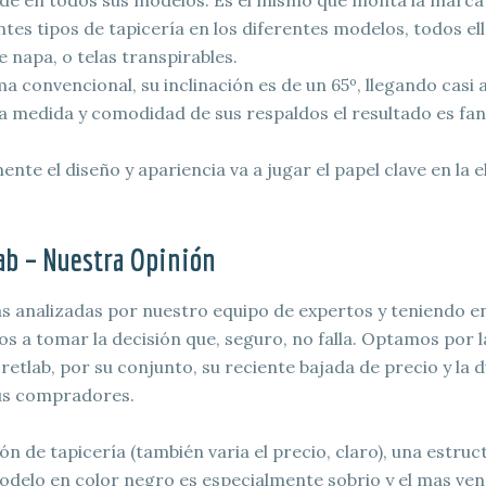
de en todos sus modelos. Es el mismo que monta la marc
tes tipos de tapicería en los diferentes modelos, todos el
e napa, o telas transpirables.
ma convencional, su inclinación es de un 65º, llegando casi
la medida y comodidad de sus respaldos el resultado es fan
nte el diseño y apariencia va a jugar el papel clave en la 
ab – Nuestra Opinión
as analizadas por nuestro equipo de expertos y teniendo en
 a tomar la decisión que, seguro, no falla. Optamos por l
tlab, por su conjunto, su reciente bajada de precio y la 
sus compradores.
ión de tapicería (también varia el precio, claro), una estru
odelo en color negro es especialmente sobrio y el mas ve