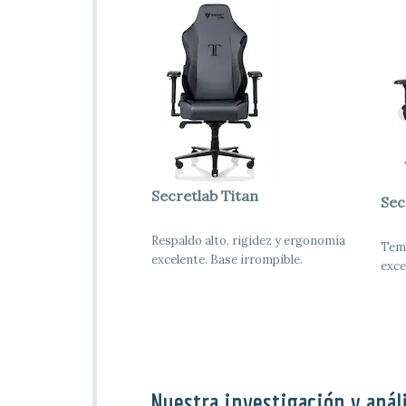
Secretlab Titan
Sec
Respaldo alto, rigidez y ergonomía
Tema
excelente. Base irrompible.
exce
Nuestra investigación y anál