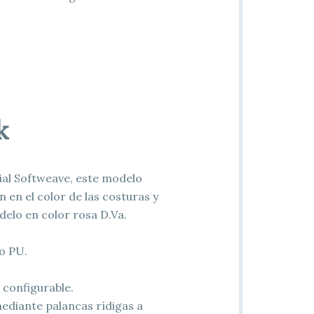
k
ial Softweave, este modelo
 en el color de las costuras y
elo en color rosa D.Va.
ro PU.
configurable.
ediante palancas rídigas a